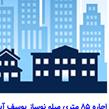
اجاره ۸۵ متری مبله نوساز یوسف آباد