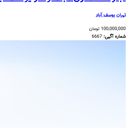
تهران
یوسف آباد
100,000,000 تومان
شماره آگهی:
6667