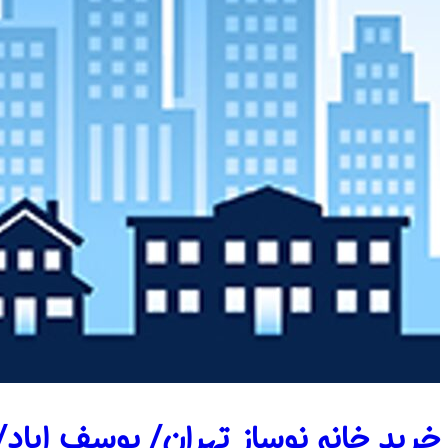
خرید خانه نوساز تهران/ یوسف اباد/ 120 متر