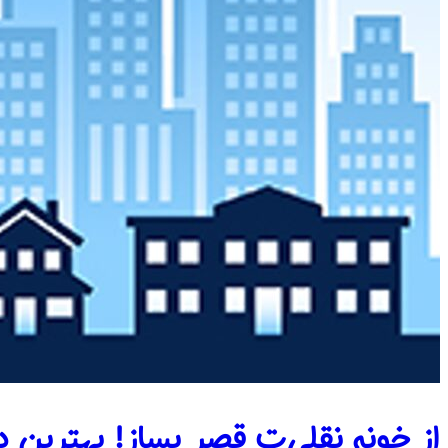
از خونه نقلی‌ت قصر بساز! بهترین 