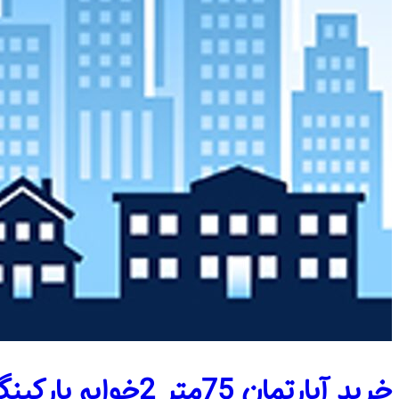
خرید آپارتمان 75متر 2خوابه پارکینگ دار