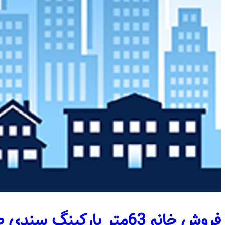
فروش خانه 63متر پارکینگ سندی طبقه۳ / یوسف آباد